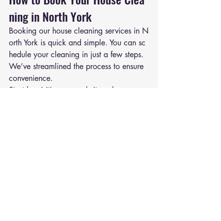
ning in North York
Booking our house cleaning services in N
orth York is quick and simple. You can sc
hedule your cleaning in just a few steps. 
We’ve streamlined the process to ensure 
convenience.
Start by visiting our website, where you c
an explore our services. Once there, cho
ose the type of cleaning you need. You c
an customize your plan to suit your uniqu
e needs.
To book, follow these steps:
Visit our website or call our customer
 support.
Choose your desired cleaning servic
e.
Select a date and time that works for
 you.